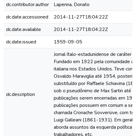
dc.contributor.author
Lapenna, Donato
dc.date.accessioned
2014-11-27T18:04:22Z
dc.date.available
2014-11-27T18:04:22Z
dc.date.issued
1959-09-05
Jornal ítalo-estadunidense de caráter a
Fundado em 1922 pela comunidade an
italiana nos Estados Unidos. Teve como
Osvaldo Maraviglia até 1954, posteri
substituído por Raffaele Schiavina (1
sob o pseudônimo de Max Sartin até a
dc.description
publicações serem encerradas em 197
publicações possuem em comum a seç
chamada Cronache Sovversive, com te
Luigi Galleani (1861-1931). Em geral, 
aborda assuntos da esquerda política, 
trabalhadores, etc.