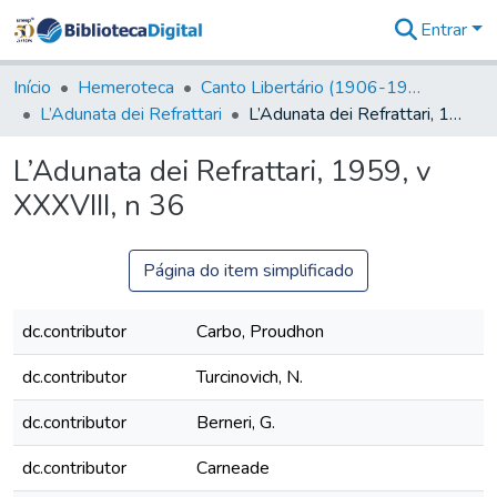
Entrar
Comunidades
&
Início
Hemeroteca
Canto Libertário (1906-1995)
Coleções
L’Adunata dei Refrattari
L’Adunata dei Refrattari, 1959, v XXXVIII, n 36
Tudo na
Biblioteca
L’Adunata dei Refrattari, 1959, v
Digital
XXXVIII, n 36
Estatísticas
Página do item simplificado
dc.contributor
Carbo, Proudhon
dc.contributor
Turcinovich, N.
dc.contributor
Berneri, G.
dc.contributor
Carneade