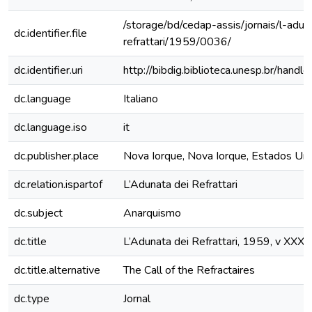
/storage/bd/cedap-assis/jornais/l-adun
dc.identifier.file
refrattari/1959/0036/
dc.identifier.uri
http://bibdig.biblioteca.unesp.br/hand
dc.language
Italiano
dc.language.iso
it
dc.publisher.place
Nova Iorque, Nova Iorque, Estados Un
dc.relation.ispartof
L’Adunata dei Refrattari
dc.subject
Anarquismo
dc.title
L’Adunata dei Refrattari, 1959, v XXXVI
dc.title.alternative
The Call of the Refractaires
dc.type
Jornal