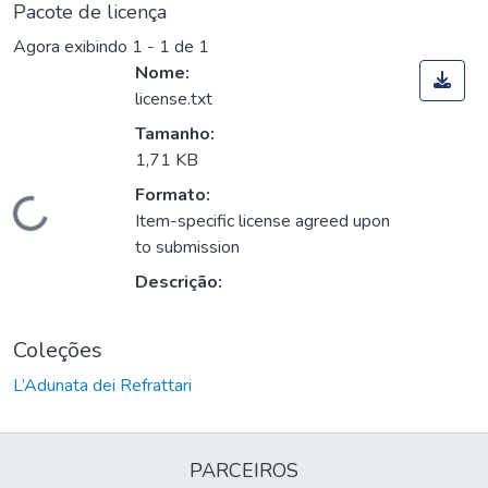
Pacote de licença
Agora exibindo
1 - 1 de 1
Nome:
license.txt
Tamanho:
1,71 KB
Formato:
Carregando...
Item-specific license agreed upon
to submission
Descrição:
Coleções
L’Adunata dei Refrattari
PARCEIROS