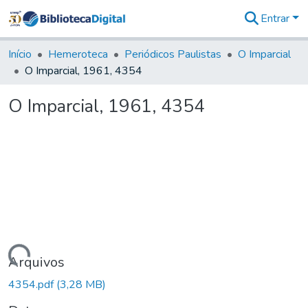
Entrar
Comunidades
&
Início
Hemeroteca
Periódicos Paulistas
O Imparcial
Coleções
O Imparcial, 1961, 4354
Tudo na
Biblioteca
O Imparcial, 1961, 4354
Digital
Estatísticas
Carregando...
Arquivos
4354.pdf
(3,28 MB)