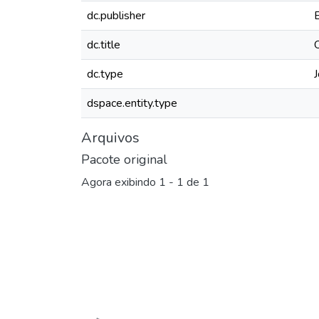
dc.publisher
dc.title
dc.type
J
dspace.entity.type
Arquivos
Pacote original
Agora exibindo
1 - 1 de 1