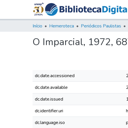
Início
Hemeroteca
Periódicos Paulistas
O Imparcial, 1972, 6
dc.date.accessioned
dc.date.available
dc.date.issued
dc.identifier.uri
dc.language.iso