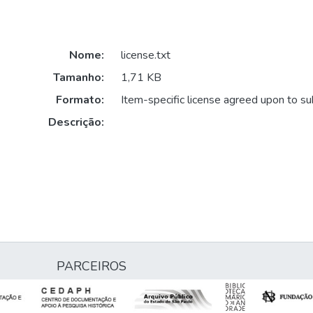
Nome:
license.txt
Tamanho:
1,71 KB
Formato:
Item-specific license agreed upon to s
Descrição:
PARCEIROS