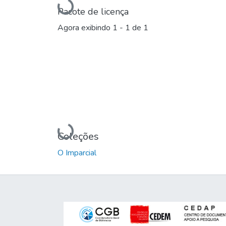
Carregando...
Pacote de licença
Agora exibindo
1 - 1 de 1
Carregando...
Coleções
O Imparcial