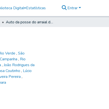
lioteca Digital
Estatísticas
Entrar
Auto da posse do arraial de S. Gonçalo, 1843
Rio Verde
,
São
a Campanha
,
Rio
ca
,
João Rodrigues da
usa Coutinho
,
Lúcio
veira Pereira
,
ara