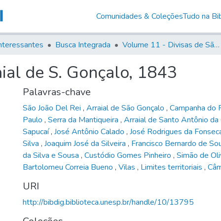
Comunidades & Coleções
Tudo na Bib
nteressantes
Busca Integrada
Volume 11 - Divisas de São Paulo e Minas Gerais
ial de S. Gonçalo, 1843
Palavras-chave
São João Del Rei
,
Arraial de São Gonçalo
,
Campanha do 
Paulo
,
Serra da Mantiqueira
,
Arraial de Santo Antônio d
Sapucaí
,
José Antônio Calado
,
José Rodrigues da Fonse
Silva
,
Joaquim José da Silveira
,
Francisco Bernardo de So
da Silva e Sousa
,
Custódio Gomes Pinheiro
,
Simão de Oli
Bartolomeu Correia Bueno
,
Vilas
,
Limites territoriais
,
Câm
URI
http://bibdig.biblioteca.unesp.br/handle/10/13795