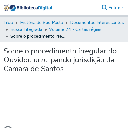
Entrar
Comunidades
&
Início
História de São Paulo
Documentos Interessantes
Coleções
Busca Integrada
Volume 24 - Cartas régias e provisões (1730- 1738)
Tudo na
Sobre o procedimento irregular do Ouvidor, urzurpando jurisdição da Camara de Santos
Biblioteca
Digital
Sobre o procedimento irregular do
Estatísticas
Ouvidor, urzurpando jurisdição da
Camara de Santos