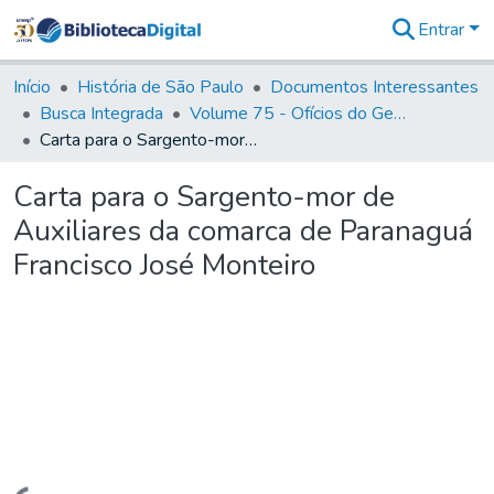
Entrar
Comunidades
&
Início
História de São Paulo
Documentos Interessantes
Coleções
Busca Integrada
Volume 75 - Ofícios do General Martim Lopes Lobo de Saldanha (Governador da Capitania): 1776-1777
Tudo na
Carta para o Sargento-mor de Auxiliares da comarca de Paranaguá Francisco José Monteiro
Biblioteca
Digital
Carta para o Sargento-mor de
Estatísticas
Auxiliares da comarca de Paranaguá
Francisco José Monteiro