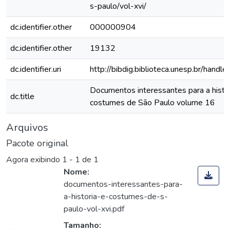
s-paulo/vol-xvi/
dc.identifier.other
000000904
dc.identifier.other
19132
dc.identifier.uri
http://bibdig.biblioteca.unesp.br/hand
Documentos interessantes para a histór
dc.title
costumes de São Paulo volume 16
Arquivos
Pacote original
Agora exibindo
1 - 1 de 1
Nome:
documentos-interessantes-para-
a-historia-e-costumes-de-s-
paulo-vol-xvi.pdf
Tamanho: