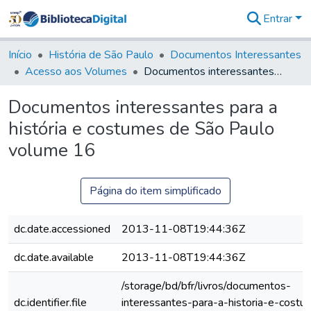
Entrar
Comunidades
&
Início
História de São Paulo
Documentos Interessantes
Coleções
Acesso aos Volumes
Documentos interessantes para a história e costumes de São Paulo volume 16
Tudo na
Biblioteca
Documentos interessantes para a
Digital
história e costumes de São Paulo
Estatísticas
volume 16
Página do item simplificado
dc.date.accessioned
2013-11-08T19:44:36Z
dc.date.available
2013-11-08T19:44:36Z
/storage/bd/bfr/livros/documentos-
dc.identifier.file
interessantes-para-a-historia-e-cost