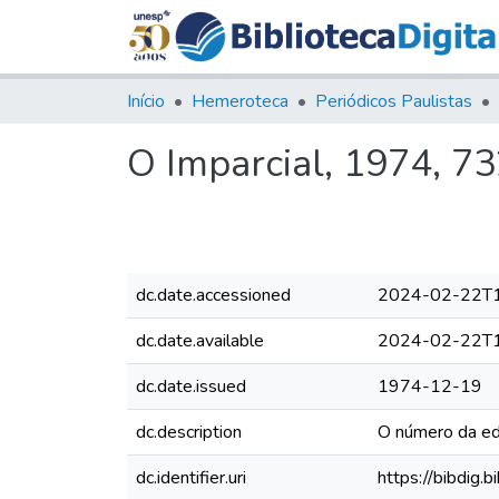
Início
Hemeroteca
Periódicos Paulistas
O Imparcial, 1974, 7
dc.date.accessioned
2024-02-22T1
dc.date.available
2024-02-22T1
dc.date.issued
1974-12-19
dc.description
O número da edi
dc.identifier.uri
https://bibdig.