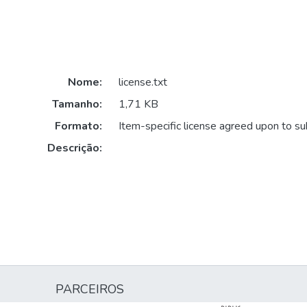
Nome:
license.txt
Tamanho:
1,71 KB
Formato:
Item-specific license agreed upon to s
Descrição:
PARCEIROS