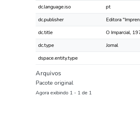
dc.language.iso
pt
dc.publisher
Editora "Impren
dc.title
O Imparcial, 1
dc.type
Jornal
dspace.entity.type
Arquivos
Pacote original
Agora exibindo
1 - 1 de 1