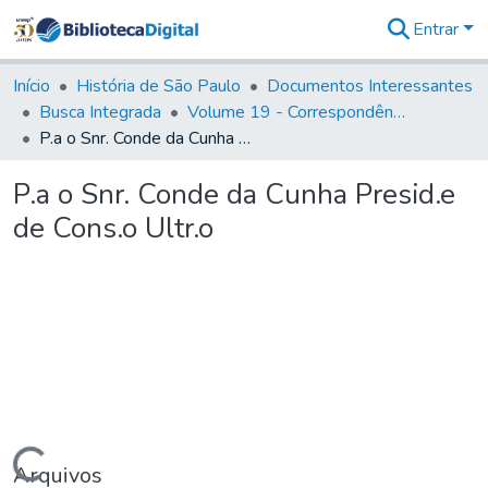
Entrar
Comunidades
&
Início
História de São Paulo
Documentos Interessantes
Coleções
Busca Integrada
Volume 19 - Correspondência do Capital General D. Luiz Antonio de Souza (1767- 70)
Tudo na
P.a o Snr. Conde da Cunha Presid.e de Cons.o Ultr.o
Biblioteca
Digital
P.a o Snr. Conde da Cunha Presid.e
Estatísticas
de Cons.o Ultr.o
Arquivos