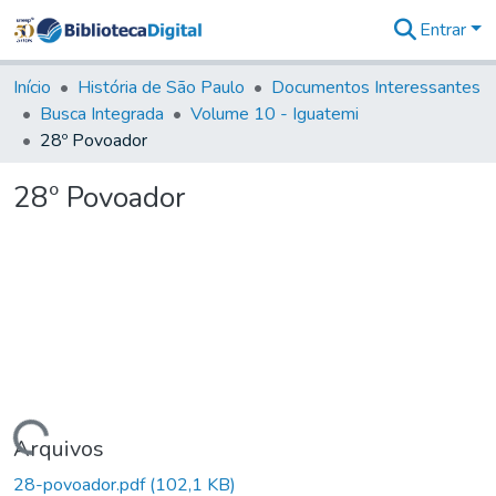
Entrar
Comunidades
&
Início
História de São Paulo
Documentos Interessantes
Coleções
Busca Integrada
Volume 10 - Iguatemi
Tudo na
28º Povoador
Biblioteca
Digital
28º Povoador
Estatísticas
Carregando...
Arquivos
28-povoador.pdf
(102,1 KB)