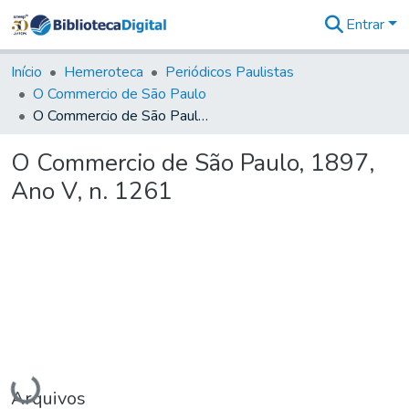
Entrar
Comunidades
&
Início
Hemeroteca
Periódicos Paulistas
Coleções
O Commercio de São Paulo
Tudo na
O Commercio de São Paulo, 1897, Ano V, n. 1261
Biblioteca
Digital
O Commercio de São Paulo, 1897,
Estatísticas
Ano V, n. 1261
Carregando...
Arquivos