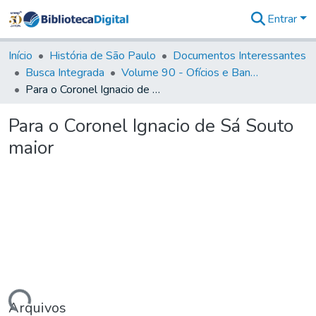
Entrar
Comunidades
&
Início
História de São Paulo
Documentos Interessantes
Coleções
Busca Integrada
Volume 90 - Ofícios e Bandos do Capitão General, Conde de Palma, aos funcionários da Capitania (1814- 1817)
Tudo na
Para o Coronel Ignacio de Sá Souto maior
Biblioteca
Digital
Para o Coronel Ignacio de Sá Souto
Estatísticas
maior
Arquivos