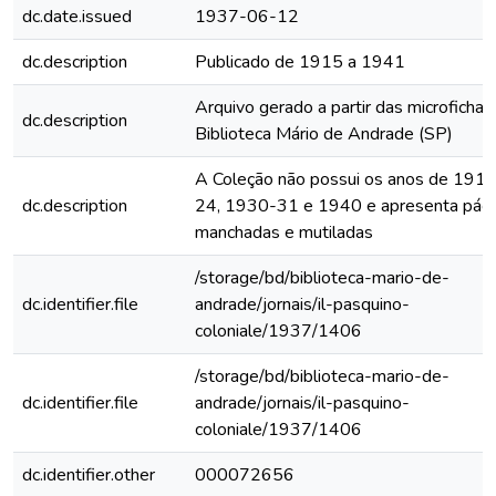
dc.date.issued
1937-06-12
dc.description
Publicado de 1915 a 1941
Arquivo gerado a partir das microfichas
dc.description
Biblioteca Mário de Andrade (SP)
A Coleção não possui os anos de 191
dc.description
24, 1930-31 e 1940 e apresenta pági
manchadas e mutiladas
/storage/bd/biblioteca-mario-de-
dc.identifier.file
andrade/jornais/il-pasquino-
coloniale/1937/1406
/storage/bd/biblioteca-mario-de-
dc.identifier.file
andrade/jornais/il-pasquino-
coloniale/1937/1406
dc.identifier.other
000072656