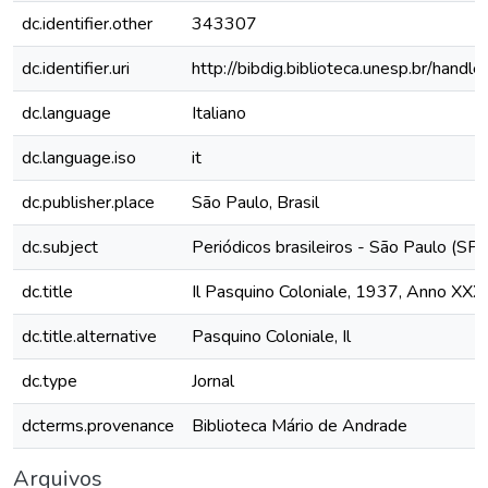
dc.identifier.other
343307
dc.identifier.uri
http://bibdig.biblioteca.unesp.br/hand
dc.language
Italiano
dc.language.iso
it
dc.publisher.place
São Paulo, Brasil
dc.subject
Periódicos brasileiros - São Paulo (SP)
dc.title
Il Pasquino Coloniale, 1937, Anno XXXI
dc.title.alternative
Pasquino Coloniale, Il
dc.type
Jornal
dcterms.provenance
Biblioteca Mário de Andrade
Arquivos