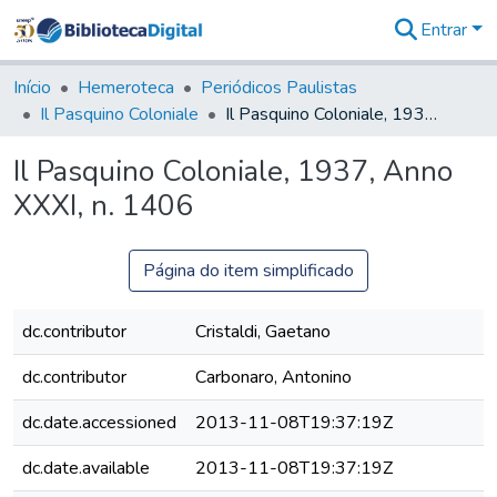
Entrar
Comunidades
&
Início
Hemeroteca
Periódicos Paulistas
Coleções
Il Pasquino Coloniale
Il Pasquino Coloniale, 1937, Anno XXXI, n. 1406
Tudo na
Biblioteca
Il Pasquino Coloniale, 1937, Anno
Digital
XXXI, n. 1406
Estatísticas
Página do item simplificado
dc.contributor
Cristaldi, Gaetano
dc.contributor
Carbonaro, Antonino
dc.date.accessioned
2013-11-08T19:37:19Z
dc.date.available
2013-11-08T19:37:19Z