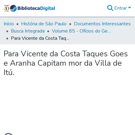
Entrar
Comunidades
&
Início
História de São Paulo
Documentos Interessantes
Coleções
Busca Integrada
Volume 85 - Ofícios do General Francisco da Cunha Menezes (Governador da Capitania): 1782- 1786
Tudo na
Para Vicente da Costa Taques Goes e Aranha Capitam mor da Villa de Itú.
Biblioteca
Digital
Para Vicente da Costa Taques Goes
Estatísticas
e Aranha Capitam mor da Villa de
Itú.