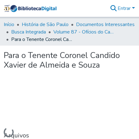
Entrar
Comunidades
&
Início
História de São Paulo
Documentos Interessantes
Coleções
Busca Integrada
Volume 87 - Ofícios do Capitão General Antonio Manoel de Melo Castro e Mendonça (1797- 1801)
Tudo na
Para o Tenente Coronel Candido Xavier de Almeida e Souza
Biblioteca
Digital
Para o Tenente Coronel Candido
Estatísticas
Xavier de Almeida e Souza
Carregando...
Arquivos