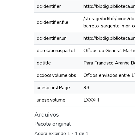
dc.identifier
http://bibdig.bibliote
/storage/bd/bfr/livros/
dc.identifier.file
barreto-sargento-mor-c
dc.identifier.uri
http://bibdig.biblioteca
dc.relation.ispartof
Ofícios do General Mart
dc.title
Para Francisco Aranha B
dcdocs.volume.obs
Ofícios enviados entre 
unesp.firstPage
93
unesp.volume
LXXXIII
Arquivos
Pacote original
Agora exibindo
1 - 1 de 1