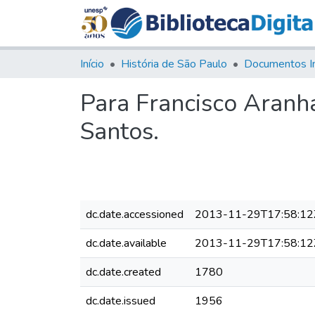
Início
História de São Paulo
Documentos I
Para Francisco Aranh
Santos.
dc.date.accessioned
2013-11-29T17:58:12
dc.date.available
2013-11-29T17:58:12
dc.date.created
1780
dc.date.issued
1956