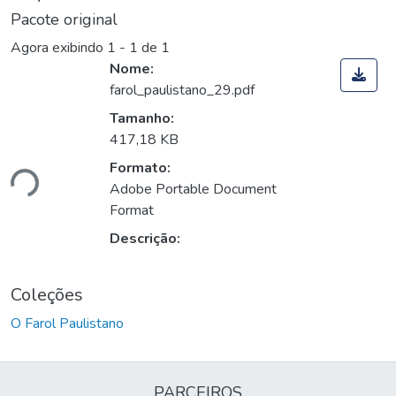
Pacote original
Agora exibindo
1 - 1 de 1
Nome:
farol_paulistano_29.pdf
Tamanho:
417,18 KB
Formato:
ndo...
Adobe Portable Document
Format
Descrição:
Coleções
O Farol Paulistano
PARCEIROS