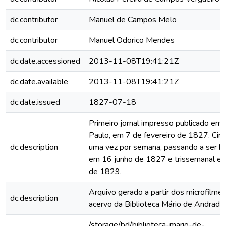
dc.contributor
Manuel de Campos Melo
dc.contributor
Manuel Odorico Mendes
dc.date.accessioned
2013-11-08T19:41:21Z
dc.date.available
2013-11-08T19:41:21Z
dc.date.issued
1827-07-18
Primeiro jornal impresso publicado em
Paulo, em 7 de fevereiro de 1827. Circ
dc.description
uma vez por semana, passando a ser b
em 16 junho de 1827 e trissemanal e
de 1829.
Arquivo gerado a partir dos microfilme
dc.description
acervo da Biblioteca Mário de Andrade
/storage/bd/biblioteca-mario-de-