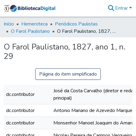
Entrar
Comunidades
&
Início
Hemeroteca
Periódicos Paulistas
Coleções
O Farol Paulistano
O Farol Paulistano, 1827, ano 1, n. 29
Tudo na
Biblioteca
O Farol Paulistano, 1827, ano 1, n.
Digital
29
Estatísticas
Página do item simplificado
José da Costa Carvalho (diretor e redat
dc.contributor
principal)
dc.contributor
Antonio Mariano de Azevedo Marques
dc.contributor
Monsenhor Manoel Joaquim do Amaral
dc.contributor
Nicolau Pereira de Campos Vergueiro