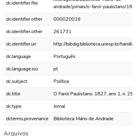
dc.identifier.file
andrade/jornais/o-farol-paulistano/1
dc.identifier.other
000020016
dc.identifier.other
261731
dc.identifier.uri
http://bibdig.biblioteca.unesp.br/hand
dc.language
Português
dc.language.iso
pt
dc.subject
Política
dc.title
O Farol Paulistano, 1827, ano 1, n. 29
dc.type
Jornal
dcterms.provenance
Biblioteca Mário de Andrade
Arquivos