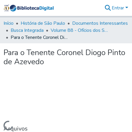
Entrar
Comunidades
&
Início
História de São Paulo
Documentos Interessantes
Coleções
Busca Integrada
Volume 88 - Ofícios dos Senhores Governadores Interinos da Capitania de São Paulo (1817- 1819)
Tudo na
Para o Tenente Coronel Diogo Pinto de Azevedo
Biblioteca
Digital
Para o Tenente Coronel Diogo Pinto
Estatísticas
de Azevedo
Carregando...
Arquivos