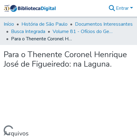
Entrar
Comunidades
&
Início
História de São Paulo
Documentos Interessantes
Coleções
Busca Integrada
Volume 81 - Ofícios do General Martim Lopes de Saldanha (Governador da Capitania)
Tudo na
Para o Thenente Coronel Henrique José de Figueiredo: na Laguna.
Biblioteca
Digital
Para o Thenente Coronel Henrique
Estatísticas
José de Figueiredo: na Laguna.
Arquivos