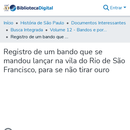
Entrar
Comunidades
&
Início
História de São Paulo
Documentos Interessantes
Coleções
Busca Integrada
Volume 12 - Bandos e portarias de Rodrigo César de Menezes
Tudo na
Registro de um bando que se mandou lançar na vila do Rio de São Francisco, para se não tirar ouro
Biblioteca
Digital
Registro de um bando que se
Estatísticas
mandou lançar na vila do Rio de São
Francisco, para se não tirar ouro