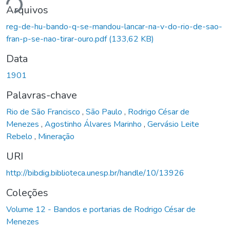
ndo...
Arquivos
reg-de-hu-bando-q-se-mandou-lancar-na-v-do-rio-de-sao-
fran-p-se-nao-tirar-ouro.pdf
(133,62 KB)
Data
1901
Palavras-chave
Rio de São Francisco
,
São Paulo
,
Rodrigo César de
Menezes
,
Agostinho Álvares Marinho
,
Gervásio Leite
Rebelo
,
Mineração
URI
http://bibdig.biblioteca.unesp.br/handle/10/13926
Coleções
Volume 12 - Bandos e portarias de Rodrigo César de
Menezes