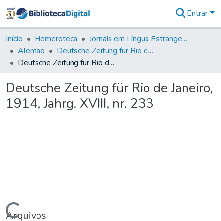
Entrar
Comunidades
&
Início
Hemeroteca
Jornais em Língua Estrangeira
Coleções
Alemão
Deutsche Zeitung für Rio de Janeiro
Tudo na
Deutsche Zeitung für Rio de Janeiro, 1914, Jahrg. XVIII, nr. 233
Biblioteca
Digital
Deutsche Zeitung für Rio de Janeiro,
Estatísticas
1914, Jahrg. XVIII, nr. 233
Arquivos