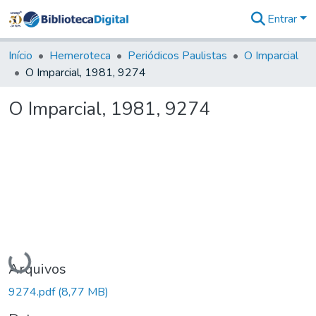
Entrar
Comunidades
&
Início
Hemeroteca
Periódicos Paulistas
O Imparcial
Coleções
O Imparcial, 1981, 9274
Tudo na
Biblioteca
O Imparcial, 1981, 9274
Digital
Estatísticas
Carregando...
Arquivos
9274.pdf
(8,77 MB)