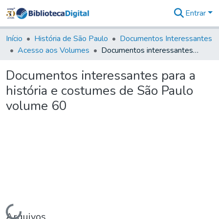
Entrar
Comunidades
&
Início
História de São Paulo
Documentos Interessantes
Coleções
Acesso aos Volumes
Documentos interessantes para a história e costumes de São Paulo volume 60
Tudo na
Biblioteca
Documentos interessantes para a
Digital
história e costumes de São Paulo
Estatísticas
volume 60
Carregando...
Arquivos