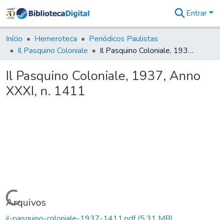
Entrar
Comunidades
&
Início
Hemeroteca
Periódicos Paulistas
Coleções
Il Pasquino Coloniale
Il Pasquino Coloniale, 1937, Anno XXXI, n. 1411
Tudo na
Biblioteca
Il Pasquino Coloniale, 1937, Anno
Digital
XXXI, n. 1411
Estatísticas
Carregando...
Arquivos
il-pasquino-coloniale-1937-1411.pdf
(5,31 MB)