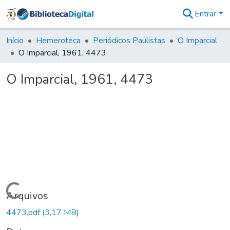
Entrar
Comunidades
&
Início
Hemeroteca
Periódicos Paulistas
O Imparcial
Coleções
O Imparcial, 1961, 4473
Tudo na
Biblioteca
O Imparcial, 1961, 4473
Digital
Estatísticas
Carregando...
Arquivos
4473.pdf
(3,17 MB)