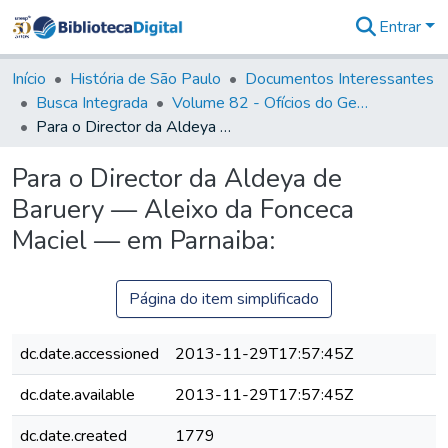
Entrar
Comunidades
&
Início
História de São Paulo
Documentos Interessantes
Coleções
Busca Integrada
Volume 82 - Ofícios do General Martim Lopes Lobo de Saldanha (Governador da Capitania): 1779- 1780
Tudo na
Para o Director da Aldeya de Baruery — Aleixo da Fonceca Maciel — em Parnaiba:
Biblioteca
Digital
Para o Director da Aldeya de
Estatísticas
Baruery — Aleixo da Fonceca
Maciel — em Parnaiba:
Página do item simplificado
dc.date.accessioned
2013-11-29T17:57:45Z
dc.date.available
2013-11-29T17:57:45Z
dc.date.created
1779