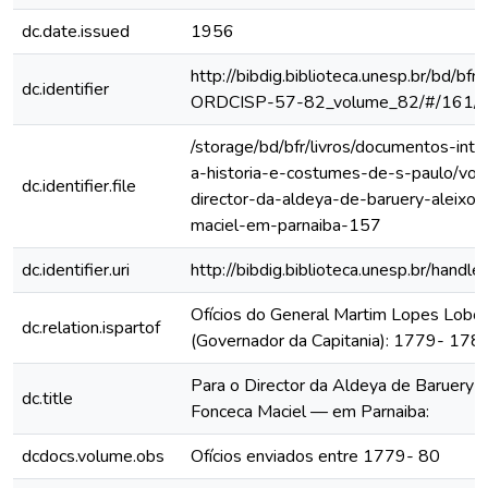
dc.date.issued
1956
http://bibdig.biblioteca.unesp.br/bd/bf
dc.identifier
ORDCISP-57-82_volume_82/#/161/
/storage/bd/bfr/livros/documentos-int
a-historia-e-costumes-de-s-paulo/vol
dc.identifier.file
director-da-aldeya-de-baruery-aleixo-
maciel-em-parnaiba-157
dc.identifier.uri
http://bibdig.biblioteca.unesp.br/hand
Ofícios do General Martim Lopes Lobo
dc.relation.ispartof
(Governador da Capitania): 1779- 178
Para o Director da Aldeya de Baruery 
dc.title
Fonceca Maciel — em Parnaiba:
dcdocs.volume.obs
Ofícios enviados entre 1779- 80