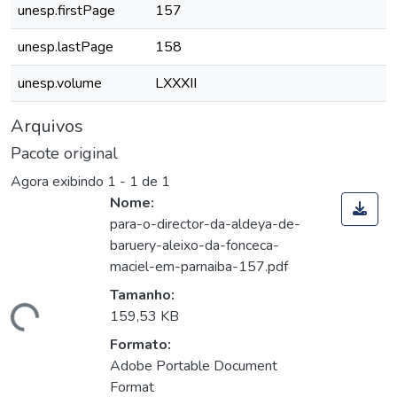
unesp.firstPage
157
unesp.lastPage
158
unesp.volume
LXXXII
Arquivos
Pacote original
Agora exibindo
1 - 1 de 1
Nome:
para-o-director-da-aldeya-de-
baruery-aleixo-da-fonceca-
maciel-em-parnaiba-157.pdf
Tamanho:
rregando...
159,53 KB
Formato:
Adobe Portable Document
Format