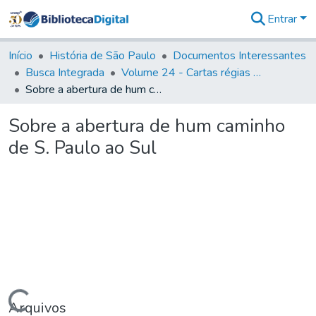
Entrar
Comunidades
&
Início
História de São Paulo
Documentos Interessantes
Coleções
Busca Integrada
Volume 24 - Cartas régias e provisões (1730- 1738)
Tudo na
Sobre a abertura de hum caminho de S. Paulo ao Sul
Biblioteca
Digital
Sobre a abertura de hum caminho
Estatísticas
de S. Paulo ao Sul
Arquivos