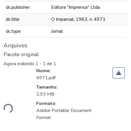
dc.publisher
Editora "Imprensa" Ltda.
dc.title
O Imparcial, 1963, n. 4971
dc.type
Jornal
Arquivos
Pacote original
Agora exibindo
1 - 1 de 1
Nome:
4971.pdf
Tamanho:
2,93 MB
Formato:
ndo...
Adobe Portable Document
Format