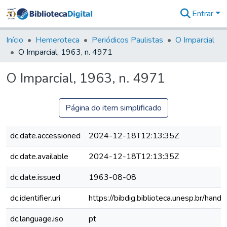
Entrar
Comunidades
&
Início
Hemeroteca
Periódicos Paulistas
O Imparcial
Coleções
O Imparcial, 1963, n. 4971
Tudo na
Biblioteca
O Imparcial, 1963, n. 4971
Digital
Estatísticas
Página do item simplificado
dc.date.accessioned
2024-12-18T12:13:35Z
dc.date.available
2024-12-18T12:13:35Z
dc.date.issued
1963-08-08
dc.identifier.uri
https://bibdig.biblioteca.unesp.br/han
dc.language.iso
pt