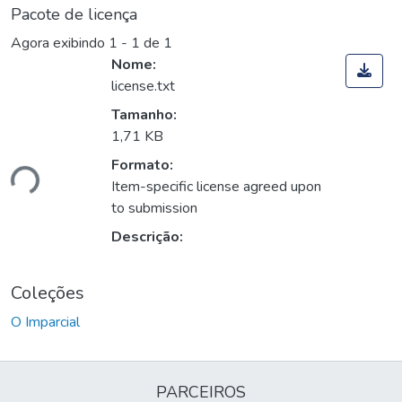
Pacote de licença
Agora exibindo
1 - 1 de 1
Nome:
license.txt
Tamanho:
1,71 KB
Formato:
ndo...
Item-specific license agreed upon
to submission
Descrição:
Coleções
O Imparcial
PARCEIROS