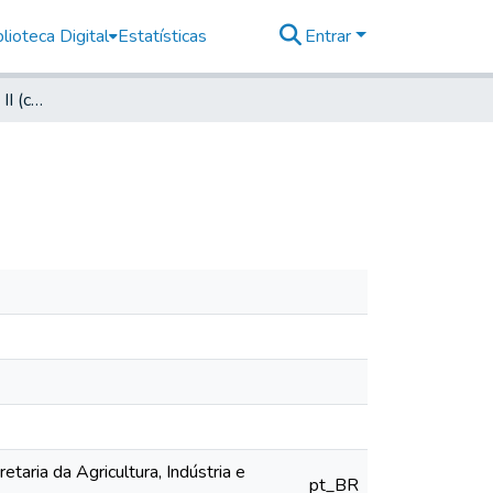
lioteca Digital
Estatísticas
Entrar
Flora Brasílica: Vol. XII, II (completo) Orchidaceas
etaria da Agricultura, Indústria e
pt_BR