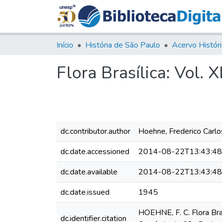
Início
História de São Paulo
Flora Brasílica: Vol. X
dc.contributor.author
Hoehne, Frederico Carlo
dc.date.accessioned
2014-08-22T13:43:4
dc.date.available
2014-08-22T13:43:4
dc.date.issued
1945
HOEHNE, F. C. Flora Brasi
dc.identifier.citation