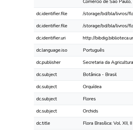
Comércio de São Paulo, 
dc.identifier.file
/storage/bd/bla/livros/flo
dc.identifier.file
/storage/bd/bla/livros/flo
dc.identifier.uri
http://bibdig.bibliotec
dc.language.iso
Português
dc.publisher
Secretaria da Agricultur
dc.subject
Botânica - Brasil
dc.subject
Orquídea
dc.subject
Flores
dc.subject
Orchids
dc.title
Flora Brasílica: Vol. XII,