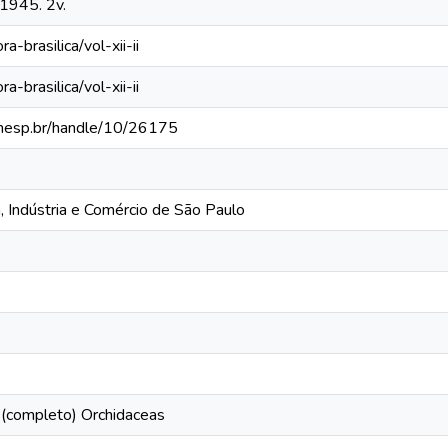
1945. 2v.
ra-brasilica/vol-xii-ii
ra-brasilica/vol-xii-ii
a.unesp.br/handle/10/26175
a, Indústria e Comércio de São Paulo
 II (completo) Orchidaceas