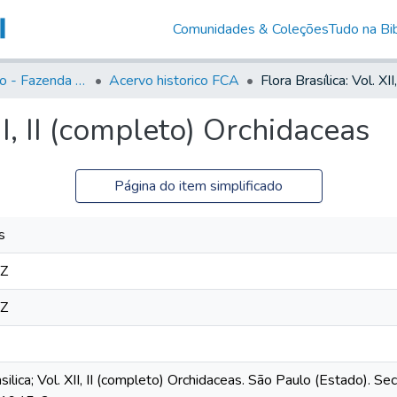
Comunidades & Coleções
Tudo na Bib
Acervo Histório - Fazenda Lageado
Acervo historico FCA
II, II (completo) Orchidaceas
Página do item simplificado
s
8Z
8Z
lica; Vol. XII, II (completo) Orchidaceas. São Paulo (Estado). Secr