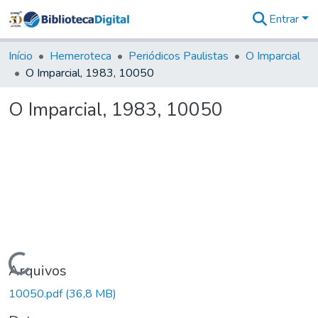
Entrar
Comunidades
&
Início
Hemeroteca
Periódicos Paulistas
O Imparcial
Coleções
O Imparcial, 1983, 10050
Tudo na
Biblioteca
O Imparcial, 1983, 10050
Digital
Estatísticas
Carregando...
Arquivos
10050.pdf
(36,8 MB)