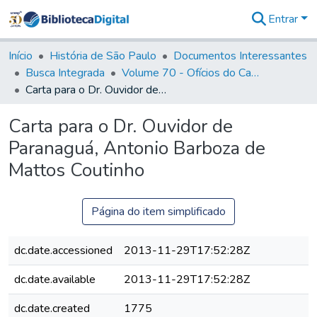
Entrar
Comunidades
&
Início
História de São Paulo
Documentos Interessantes
Coleções
Busca Integrada
Volume 70 - Ofícios do Capitão General Martins Lopes de Saldanha aos diversos funcionários da Capitania (1775-1776)
Tudo na
Carta para o Dr. Ouvidor de Paranaguá, Antonio Barboza de Mattos Coutinho
Biblioteca
Digital
Carta para o Dr. Ouvidor de
Estatísticas
Paranaguá, Antonio Barboza de
Mattos Coutinho
Página do item simplificado
dc.date.accessioned
2013-11-29T17:52:28Z
dc.date.available
2013-11-29T17:52:28Z
dc.date.created
1775