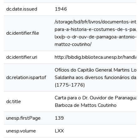
dc.date.issued
1946
/storage/bd/bfr/livros/documentos-int
para-a-historia-e-costumes-de-s-paul
dc.identifier.file
lxx/p-o-dr-ouv-de-parnagoa-antonio-b
mattoz-coutinho/
dc.identifier.uri
http://bibdig.biblioteca.unesp.br/hand
Ofícios do Capitão General Martins Lo
dc.relation.ispartof
Saldanha aos diversos funcionários da C
(1775-1776)
Carta para o Dr. Ouvidor de Paranaguá,
dc.title
Barboza de Mattos Coutinho
unesp.firstPage
139
unesp.volume
LXX