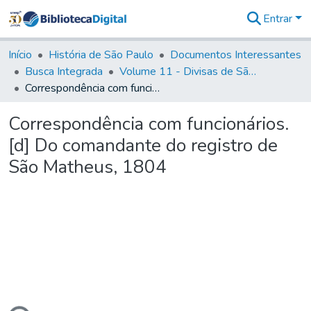
Entrar
Comunidades
&
Início
História de São Paulo
Documentos Interessantes
Coleções
Busca Integrada
Volume 11 - Divisas de São Paulo e Minas Gerais
Tudo na
Correspondência com funcionários. [d] Do comandante do registro de São Matheus, 1804
Biblioteca
Digital
Correspondência com funcionários.
Estatísticas
[d] Do comandante do registro de
São Matheus, 1804