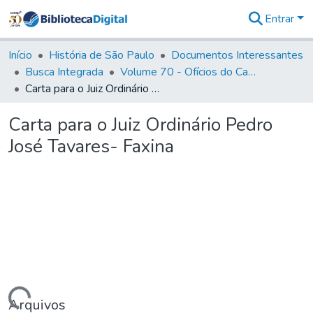
Entrar
Comunidades
&
Início
História de São Paulo
Documentos Interessantes
Coleções
Busca Integrada
Volume 70 - Ofícios do Capitão General Martins Lopes de Saldanha aos diversos funcionários da Capitania (1775-1776)
Tudo na
Carta para o Juiz Ordinário Pedro José Tavares- Faxina
Biblioteca
Digital
Carta para o Juiz Ordinário Pedro
Estatísticas
José Tavares- Faxina
Arquivos