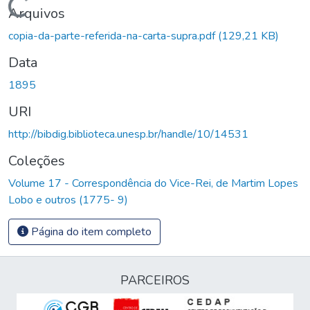
Carregando...
Arquivos
copia-da-parte-referida-na-carta-supra.pdf
(129,21 KB)
Data
1895
URI
http://bibdig.biblioteca.unesp.br/handle/10/14531
Coleções
Volume 17 - Correspondência do Vice-Rei, de Martim Lopes
Lobo e outros (1775- 9)
Página do item completo
PARCEIROS