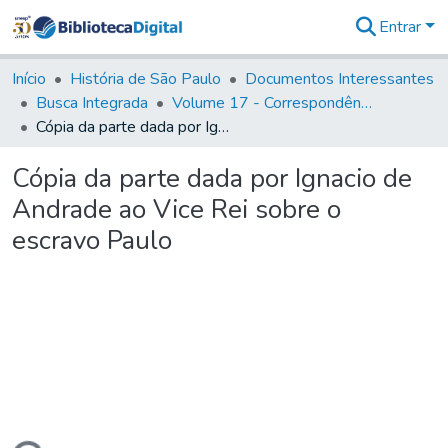
Entrar
Comunidades
&
Início
História de São Paulo
Documentos Interessantes
Coleções
Busca Integrada
Volume 17 - Correspondência do Vice-Rei, de Martim Lopes Lobo e outros (1775- 9)
Tudo na
Cópia da parte dada por Ignacio de Andrade ao Vice Rei sobre o escravo Paulo
Biblioteca
Digital
Cópia da parte dada por Ignacio de
Estatísticas
Andrade ao Vice Rei sobre o
escravo Paulo