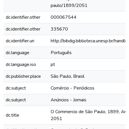
paulo/1899/2051
dc.identifier.other
000067544
dc.identifier.other
335670
dc.identifier.uri
http://bibdig.biblioteca.unesp.br/hand
dc.language
Português
dc.language.iso
pt
dc.publisher.place
São Paulo, Brasil
dc.subject
Comércio - Periódicos
dc.subject
Anúncios - Jornais
O Commercio de São Paulo, 1899, Ano V
dc.title
2051