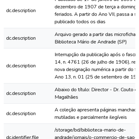
dezembro de 1907 de terça a domingo
dc.description
feriados. A partir do Ano VII, passa a s
publicado todos os dias
Arquivo gerado a partir das microfichas
dc.description
Biblioteca Mário de Andrade (SP)
Interrupção da publicação após o fascí
14, n. 4761 (26 de julho de 1906), rein
dc.description
nova designação numérica a partir do fa
Ano 13, n. 01 (25 de setembro de 19
Abaixo do título: Director - Dr. Couto d
dc.description
Magalhães
A coleção apresenta páginas manchada
dc.description
mutiladas e parcialmente ilegíveis
/storage/bd/biblioteca-mario-de-
dc.identifier.file
andrade/jornais/o-commercio-de-sao-