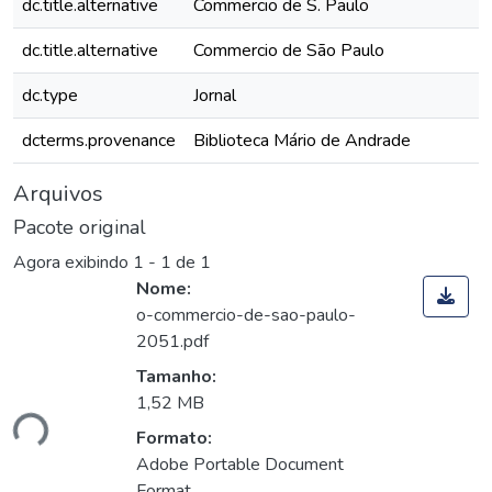
dc.title.alternative
Commercio de S. Paulo
dc.title.alternative
Commercio de São Paulo
dc.type
Jornal
dcterms.provenance
Biblioteca Mário de Andrade
Arquivos
Pacote original
Agora exibindo
1 - 1 de 1
Nome:
o-commercio-de-sao-paulo-
2051.pdf
Tamanho:
1,52 MB
ndo...
Formato:
Adobe Portable Document
Format