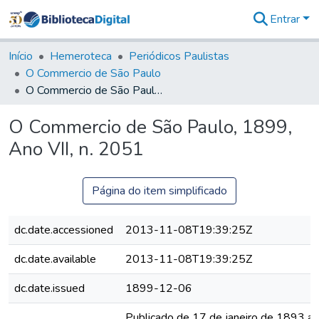
Entrar
Comunidades
&
Início
Hemeroteca
Periódicos Paulistas
Coleções
O Commercio de São Paulo
Tudo na
O Commercio de São Paulo, 1899, Ano VII, n. 2051
Biblioteca
Digital
O Commercio de São Paulo, 1899,
Estatísticas
Ano VII, n. 2051
Página do item simplificado
dc.date.accessioned
2013-11-08T19:39:25Z
dc.date.available
2013-11-08T19:39:25Z
dc.date.issued
1899-12-06
Publicado de 17 de janeiro de 1893 a