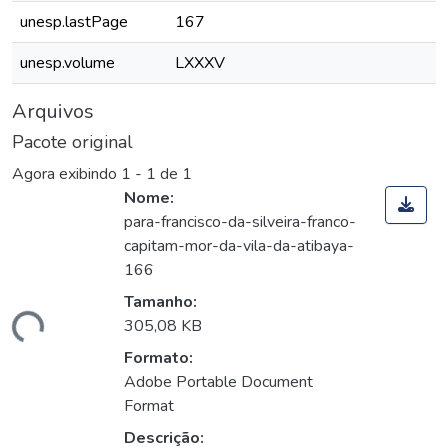
unesp.lastPage
167
unesp.volume
LXXXV
Arquivos
Pacote original
Agora exibindo
1 - 1 de 1
Nome:
para-francisco-da-silveira-franco-
capitam-mor-da-vila-da-atibaya-
166
Tamanho:
gando...
305,08 KB
Formato:
Adobe Portable Document
Format
Descrição: