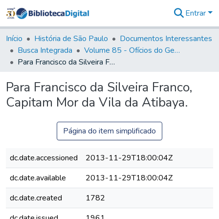
Entrar
Comunidades
&
Início
História de São Paulo
Documentos Interessantes
Coleções
Busca Integrada
Volume 85 - Ofícios do General Francisco da Cunha Menezes (Governador da Capitania): 1782- 1786
Tudo na
Para Francisco da Silveira Franco, Capitam Mor da Vila da Atibaya.
Biblioteca
Digital
Para Francisco da Silveira Franco,
Estatísticas
Capitam Mor da Vila da Atibaya.
Página do item simplificado
dc.date.accessioned
2013-11-29T18:00:04Z
dc.date.available
2013-11-29T18:00:04Z
dc.date.created
1782
dc.date.issued
1961