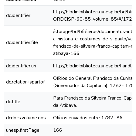
http://bibdig.biblioteca.unesp.br/bd/bf
dc.identifier
ORDCISP-60-85_volume_85/#/172/
/storage/bd/bfr/livros/documentos-int
a-historia-e-costumes-de-s-paulo/vol
dc.identifier.file
francisco-da-silveira-franco-capitam-m
atibaya-166
dc.identifier.uri
http://bibdig.biblioteca.unesp.br/hand
Ofícios do General Francisco da Cunha
dc.relation.ispartof
(Governador da Capitania): 1782- 178
Para Francisco da Silveira Franco, Capi
dc.title
da Atibaya.
dcdocs.volume.obs
Ofícios enviados entre 1782- 86
unesp.firstPage
166