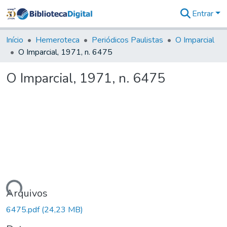
Entrar
Comunidades
&
Início
Hemeroteca
Periódicos Paulistas
O Imparcial
Coleções
O Imparcial, 1971, n. 6475
Tudo na
Biblioteca
O Imparcial, 1971, n. 6475
Digital
Estatísticas
rregando...
Arquivos
6475.pdf
(24,23 MB)