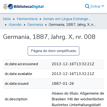
Entrar
Comunidades
&
Início
Hemeroteca
Jornais em Língua Estrangeira
Coleções
Alemão
Germania
Germania, 1887, Jahrg. X, nr. 008
Tudo na
Biblioteca
Germania, 1887, Jahrg. X, nr. 008
Digital
Estatísticas
Página do item simplificado
dc.date.accessioned
2013-12-16T13:32:21Z
dc.date.available
2013-12-16T13:32:21Z
dc.date.issued
1887-01-26
Abaixo do título: Allgemeine deut
dc.description
Brasilien. Mit der wöchentlichen B
Illustrirtes Unterhaltungsblatt