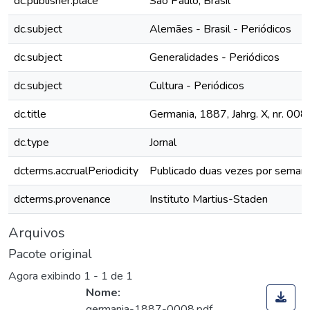
dc.publisher.place
São Paulo, Brasil
dc.subject
Alemães - Brasil - Periódicos
dc.subject
Generalidades - Periódicos
dc.subject
Cultura - Periódicos
dc.title
Germania, 1887, Jahrg. X, nr. 008
dc.type
Jornal
dcterms.accrualPeriodicity
Publicado duas vezes por seman
dcterms.provenance
Instituto Martius-Staden
Arquivos
Pacote original
Agora exibindo
1 - 1 de 1
Nome:
germania-1887-0008.pdf