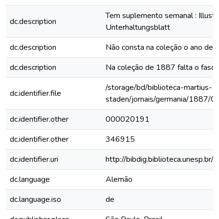
Tem suplemento semanal : Illustri
dc.description
Unterhaltungsblatt
dc.description
Não consta na coleção o ano de
dc.description
Na coleção de 1887 falta o fascí
/storage/bd/biblioteca-martius-
dc.identifier.file
staden/jornais/germania/1887/0
dc.identifier.other
000020191
dc.identifier.other
346915
dc.identifier.uri
http://bibdig.biblioteca.unesp.b
dc.language
Alemão
dc.language.iso
de