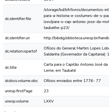
/storage/bd/bfr/livros/documentos-int
para-a-historia-e-costumes-de-s-paul
dc.identifier.file
lxxv/para-o-cap-antonio-jose-da-mot
taubathe-p23/
dc.identifier.uri
http://bibdig.biblioteca.unesp.br/hand
Ofícios do General Martim Lopes Lobo
dc.relation.ispartof
Saldanha (Governador da Capitania): 
Carta para o Capitão Antonio José da 
dc.title
Leme, em Taubaté
dcdocs.volume.obs
Ofícios enviados entre 1776- 77
unesp.firstPage
23
unesp.volume
LXXV