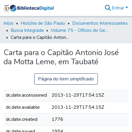
Entrar
Comunidades
&
Início
História de São Paulo
Documentos Interessantes
Coleções
Busca Integrada
Volume 75 - Ofícios do General Martim Lopes Lobo de Saldanha (Governador da Capitania): 1776-1777
Tudo na
Carta para o Capitão Antonio José da Motta Leme, em Taubaté
Biblioteca
Digital
Carta para o Capitão Antonio José
Estatísticas
da Motta Leme, em Taubaté
Página do item simplificado
dc.date.accessioned
2013-11-29T17:54:15Z
dc.date.available
2013-11-29T17:54:15Z
dc.date.created
1776
dc.date.issued
1954