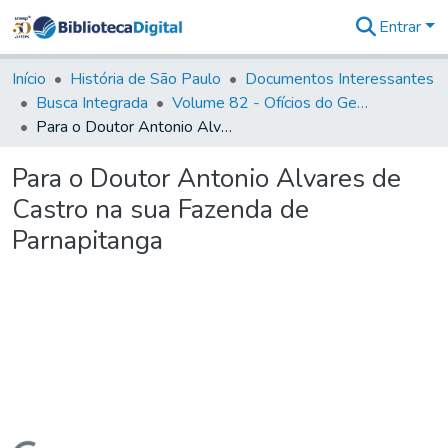
Entrar
Comunidades
&
Início
História de São Paulo
Documentos Interessantes
Coleções
Busca Integrada
Volume 82 - Ofícios do General Martim Lopes Lobo de Saldanha (Governador da Capitania): 1779- 1780
Tudo na
Para o Doutor Antonio Alvares de Castro na sua Fazenda de Parnapitanga
Biblioteca
Digital
Para o Doutor Antonio Alvares de
Estatísticas
Castro na sua Fazenda de
Parnapitanga