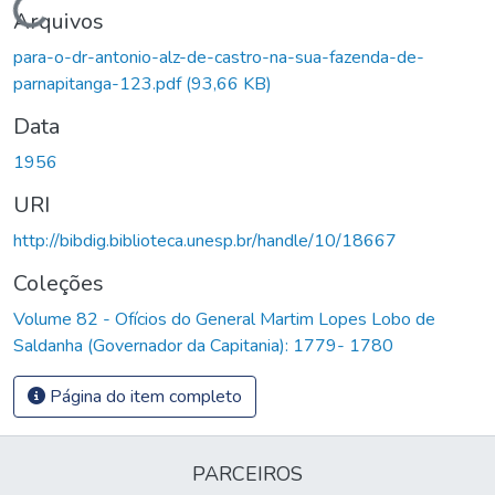
Carregando...
Arquivos
para-o-dr-antonio-alz-de-castro-na-sua-fazenda-de-
parnapitanga-123.pdf
(93,66 KB)
Data
1956
URI
http://bibdig.biblioteca.unesp.br/handle/10/18667
Coleções
Volume 82 - Ofícios do General Martim Lopes Lobo de
Saldanha (Governador da Capitania): 1779- 1780
Página do item completo
PARCEIROS