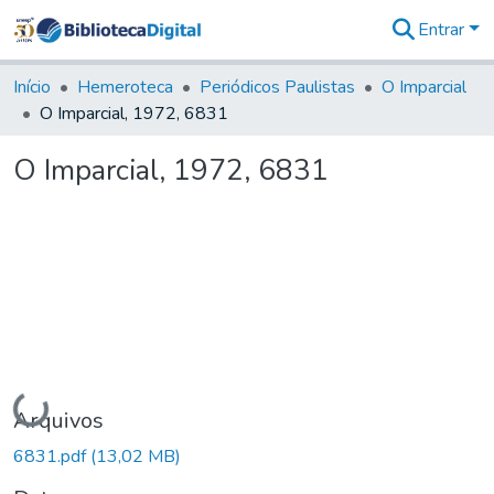
Entrar
Comunidades
&
Início
Hemeroteca
Periódicos Paulistas
O Imparcial
Coleções
O Imparcial, 1972, 6831
Tudo na
Biblioteca
O Imparcial, 1972, 6831
Digital
Estatísticas
Carregando...
Arquivos
6831.pdf
(13,02 MB)