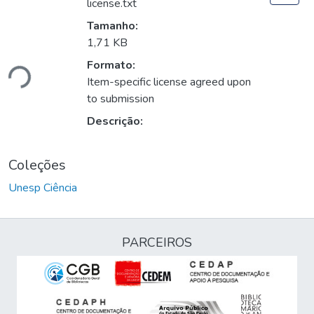
license.txt
Tamanho:
1,71 KB
Formato:
ndo...
Item-specific license agreed upon
to submission
Descrição:
Coleções
Unesp Ciência
PARCEIROS