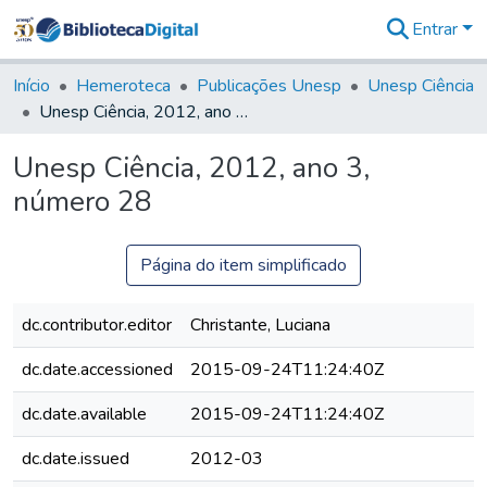
Entrar
Comunidades
&
Início
Hemeroteca
Publicações Unesp
Unesp Ciência
Coleções
Unesp Ciência, 2012, ano 3, número 28
Tudo na
Biblioteca
Unesp Ciência, 2012, ano 3,
Digital
número 28
Estatísticas
Página do item simplificado
dc.contributor.editor
Christante, Luciana
dc.date.accessioned
2015-09-24T11:24:40Z
dc.date.available
2015-09-24T11:24:40Z
dc.date.issued
2012-03