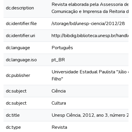
Revista elaborada pela Assessoria de
dc.description
Comunicação e Imprensa da Reitoria 
dc.identifier.file
/storage/bd/unesp-ciencia/2012/28
dc.identifier.uri
http://bibdig.biblioteca.unesp.br/hand
dc.language
Português
dc.language.iso
pt_BR
Universidade Estadual Paulista "Júlio 
dc.publisher
Filho"
dc.subject
Ciência
dc.subject
Cultura
dc.title
Unesp Ciência, 2012, ano 3, número 2
dc.type
Revista