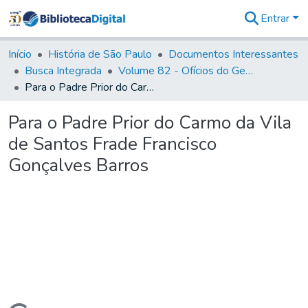
Entrar
Comunidades
&
Início
História de São Paulo
Documentos Interessantes
Coleções
Busca Integrada
Volume 82 - Ofícios do General Martim Lopes Lobo de Saldanha (Governador da Capitania): 1779- 1780
Tudo na
Para o Padre Prior do Carmo da Vila de Santos Frade Francisco Gonçalves Barros
Biblioteca
Digital
Para o Padre Prior do Carmo da Vila
Estatísticas
de Santos Frade Francisco
Gonçalves Barros