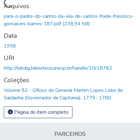
Carregando...
Arquivos
para-o-padre-do-carmo-da-vila-de-santos-frade-francisco-
goncalves-barros-187.pdf
(238,94 KB)
Data
1956
URI
http://bibdig.biblioteca.unesp.br/handle/10/18782
Coleções
Volume 82 - Ofícios do General Martim Lopes Lobo de
Saldanha (Governador da Capitania): 1779- 1780
Página do item completo
PARCEIROS