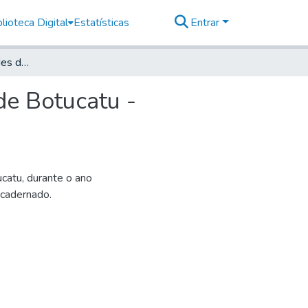
lioteca Digital
Estatísticas
Entrar
Relatório das Atividades da Estação Experimental de Botucatu - Relativo ao Exercício de 1952, 2.
de Botucatu -
catu, durante o ano
ncadernado.