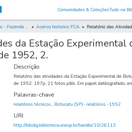
Comunidades & Coleções
Tudo na Bib
Acervo Histório - Fazenda Lageado
Acervo historico FCA
des da Estação Experimental 
de 1952, 2.
Descrição
Relatório das atividades da Estação Experimental de Botu
de 1952. 197p. 21 fotos p&b. Em papel datilografado, e
Palavras-chave
relatórios técnicos
,
Botucatu (SP)- relatórios -1952
URI
http://bibdig.biblioteca.unesp.br/handle/10/26113