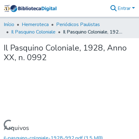
Entrar
Comunidades
&
Início
Hemeroteca
Periódicos Paulistas
Coleções
Il Pasquino Coloniale
Il Pasquino Coloniale, 1928, Anno XX, n. 0992
Tudo na
Biblioteca
Il Pasquino Coloniale, 1928, Anno
Digital
XX, n. 0992
Estatísticas
Carregando...
Arquivos
il-pasquino-coloniale-1928-992.pdf
(3,5 MB)