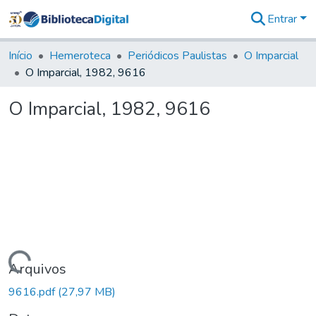
Entrar
Comunidades
&
Início
Hemeroteca
Periódicos Paulistas
O Imparcial
Coleções
O Imparcial, 1982, 9616
Tudo na
Biblioteca
O Imparcial, 1982, 9616
Digital
Estatísticas
Carregando...
Arquivos
9616.pdf
(27,97 MB)