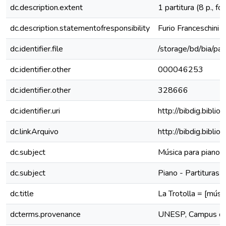
dc.description.extent
1 partitura (8 p., fo
dc.description.statementofresponsibility
Furio Franceschini
dc.identifier.file
/storage/bd/bia/part
dc.identifier.other
000046253
dc.identifier.other
328666
dc.identifier.uri
http://bibdig.bibli
dc.linkArquivo
http://bibdig.bibl
dc.subject
Música para piano (
dc.subject
Piano - Partituras
dc.title
La Trotolla = [músic
dcterms.provenance
UNESP, Campus de S