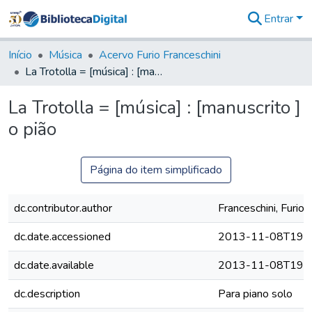
Entrar
Comunidades
&
Início
Música
Acervo Furio Franceschini
Coleções
La Trotolla = [música] : [manuscrito ] o pião
Tudo na
Biblioteca
La Trotolla = [música] : [manuscrito ]
Digital
o pião
Estatísticas
Página do item simplificado
dc.contributor.author
Franceschini, Furio
dc.date.accessioned
2013-11-08T19:4
dc.date.available
2013-11-08T19:4
dc.description
Para piano solo