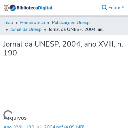
Entrar
Comunidades
&
Início
Hemeroteca
Publicações Unesp
Coleções
Jornal da Unesp
Jornal da UNESP, 2004, ano XVIII, n. 190
Tudo na
Biblioteca
Jornal da UNESP, 2004, ano XVIII, n.
Digital
190
Estatísticas
Carregando...
Arquivos
Ano_XVIII_190_Jul_2004.pdf
(4,09 MB)