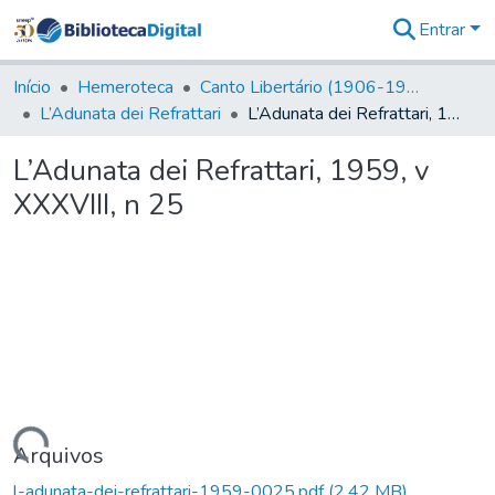
Entrar
Comunidades
&
Início
Hemeroteca
Canto Libertário (1906-1995)
Coleções
L’Adunata dei Refrattari
L’Adunata dei Refrattari, 1959, v XXXVIII, n 25
Tudo na
Biblioteca
L’Adunata dei Refrattari, 1959, v
Digital
XXXVIII, n 25
Estatísticas
Carregando...
Arquivos
l-adunata-dei-refrattari-1959-0025.pdf
(2,42 MB)