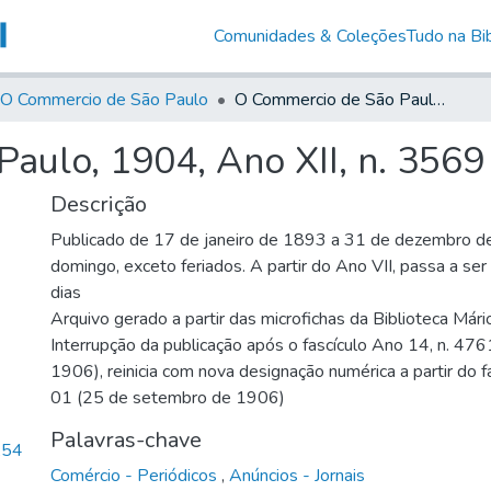
Comunidades & Coleções
Tudo na Bib
O Commercio de São Paulo
O Commercio de São Paulo, 1904, Ano XII, n. 3569
aulo, 1904, Ano XII, n. 3569
Descrição
Publicado de 17 de janeiro de 1893 a 31 de dezembro d
domingo, exceto feriados. A partir do Ano VII, passa a se
dias
Arquivo gerado a partir das microfichas da Biblioteca Már
Interrupção da publicação após o fascículo Ano 14, n. 476
1906), reinicia com nova designação numérica a partir do f
01 (25 de setembro de 1906)
Palavras-chave
,54
Comércio - Periódicos
,
Anúncios - Jornais